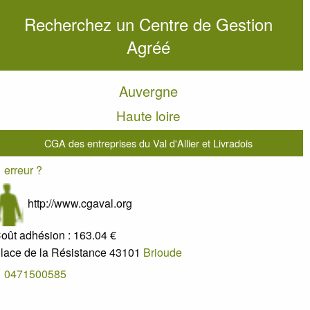
Recherchez un Centre de Gestion
Agréé
Auvergne
Haute loire
CGA des entreprises du Val d'Allier et Livradois
erreur ?
http://www.cgaval.org
oût adhésion :
163.04 €
lace de la Résistance
43101
Brioude
0471500585