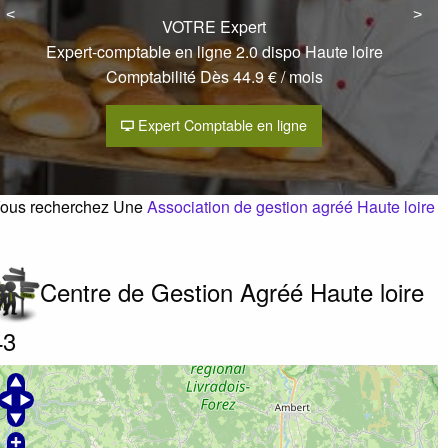
<
<
>
>
VOTRE Expert
Expert-comptable en ligne 2.0 dispo Haute loire
Comptabilité Dès 44.9 € / mois
Expert Comptable en ligne
ous recherchez Une
Association de gestion agréé Haute loire
Centre de Gestion Agréé Haute loire
43