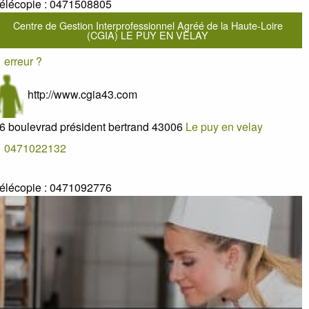
élécopie :
0471508805
Centre de Gestion Interprofessionnel Agréé de la Haute-Loire
(CGIA) LE PUY EN VELAY
erreur ?
http://www.cgia43.com
6 boulevrad président bertrand
43006
Le puy en velay
0471022132
élécopie :
0471092776