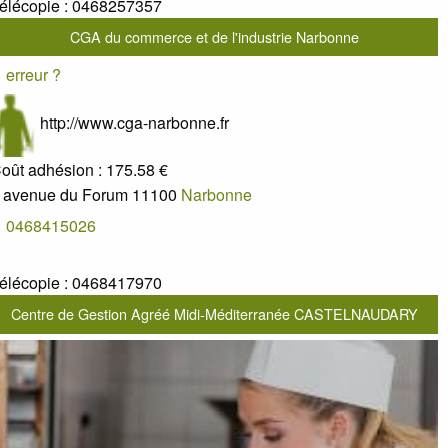
élécopie :
0468257357
CGA du commerce et de l'industrie Narbonne
erreur ?
http://www.cga-narbonne.fr
oût adhésion :
175.58 €
 avenue du Forum
11100
Narbonne
0468415026
élécopie :
0468417970
Centre de Gestion Agréé Midi-Méditerranée CASTELNAUDARY
erreur ?
www.cga2m.fr
oût adhésion :
200 €