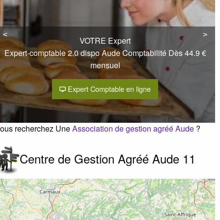
oudes
11451
Castelnaudary
0468944560
<
<
>
>
VOTRE Expert
Expert-comptable 2.0 dispo Aude Comptabilité Dès 44.9 €
élécopie :
0468944473
mensuel
Expert Comptable en ligne
ous recherchez Une
Association de gestion agréé Aude
?
Centre de Gestion Agréé Aude 11