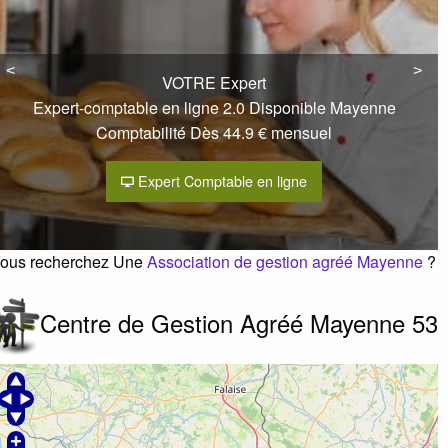
AFOC Bonchamp les Laval
erreur ?
<
<
>
>
VOTRE Expert
Zone industrielle nord rue pierres
53960
Bonchamp lès
Expert-comptable en ligne 2.0 Disponible Mayenne
Comptabilité Dès 44.9 € mensuel
aval
Expert Comptable en ligne
0243499254
élécopie :
0243499263
ous recherchez Une
Association de gestion agréé Mayenne
?
Centre de Gestion Agréé Mayenne 53