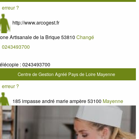
erreur ?
http://www.arcogest.fr
one Artisanale de la Brique
53810
Changé
0243493700
élécopie :
0243493700
Centre de Gestion Agréé Pays de Loire Mayenne
erreur ?
185 impasse andré marie ampère
53100
Mayenne
0243321981
élécopie :
0243007766