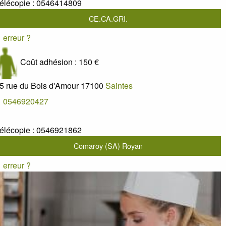
élécopie :
0546414809
CE.CA.GRI.
erreur ?
Coût adhésion :
150 €
5 rue du Bois d'Amour
17100
Saintes
0546920427
élécopie :
0546921862
Comaroy (SA) Royan
erreur ?
42152196400013
21521964
apital : 19375,00 €