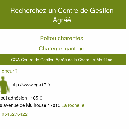
Recherchez un Centre de Gestion
Agréé
Poitou charentes
Charente maritime
CGA Centre de Gestion Agréé de la Charente-Maritime
erreur ?
http://www.cga17.fr
oût adhésion :
185 €
6 avenue de Mulhouse
17013
La rochelle
0546276422