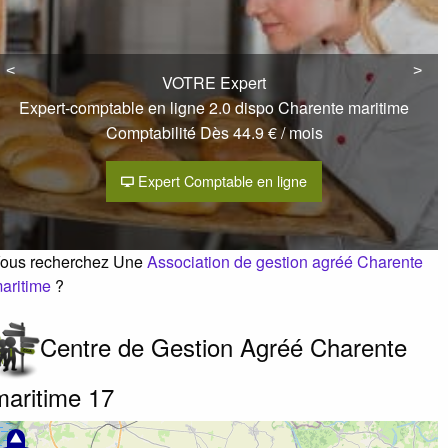
A à conseil d'administration
mmatriculation : 26-01-1999
<
<
>
>
irigeant :
M Pascal DUMENY
VOTRE Expert
 à 2
Expert-comptable en ligne 2.0 dispo Charente maritime
 quai sabliers
17200
Royan
Comptabilité Dès 44.9 € / mois
0546239548
Expert Comptable en ligne
élécopie :
0546384567
Alpha Gestion Fontcouverte
ous recherchez Une
Association de gestion agréé Charente
erreur ?
aritime
?
Route la moure
17100
Fontcouverte
Centre de Gestion Agréé Charente
0546938680
maritime 17
élécopie :
0546938681