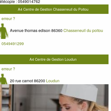
élécopie :
0549014762
A4 Centre de Gestion Chasseneuil du Poitou
erreur ?
Avenue thomas edison
86360
Chasseneuil du poitou
0549491299
A4 Centre de Gestion Loudun
erreur ?
20 rue carnot
86200
Loudun
0549986210
Vienne Comptagri Sommières du Clain