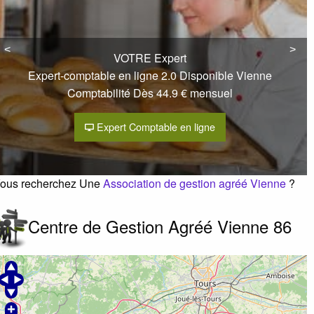
erreur ?
<
<
>
>
Le bourg
86160
Sommières du clain
VOTRE Expert
Expert-comptable en ligne 2.0 Disponible Vienne
Comptabilité Dès 44.9 € mensuel
0549874831
Expert Comptable en ligne
élécopie :
0549970040
CEGAM 86 Neuville de Poitou
erreur ?
ous recherchez Une
Association de gestion agréé Vienne
?
4 place joffre
86170
Neuville de poitou
Centre de Gestion Agréé Vienne 86
0549432950
CEGAM 86 Jaunay Clan