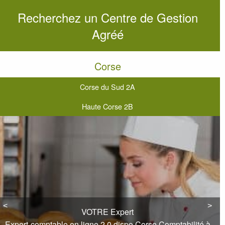
Recherchez un Centre de Gestion
Agréé
Corse
Corse du Sud 2A
Haute Corse 2B
<
<
>
>
VOTRE Expert
Expert-comptable en ligne 2.0 dispo Corse Comptabilité à