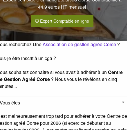
44.9 euros HT mensuel
Expert Comptable en ligne
ous recherchez Une
Association de gestion agréé Corse
?
uis-je être inscrit à un cga ?
ous souhaitez connaître si vous avez à adhérer à un
Centre
e Gestion Agréé Corse
? Nous vous le révèlons en cinq
inutes...
l est malheureusement trop tard pour adhérer à votre Centre de
estion agréé Corse pour 2026 (si exercice débutant au
remier janvier 2026...), par contre pour l'année prochaine, cela